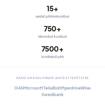
15+
aastat juhtimiskoolitusi
750+
läbiviidud koolitust
7500+
koolitatud juhti
KAIDO ON KOOLITANUD JUHTE ETTEVÕTETES
G4S
Microsoft
Telia
Bolt
Pipedrive
Wise
Swedbank