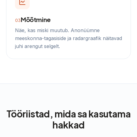
Mõõtmine
0
3
Näe, kas miski muutub. Anonüümne
meeskonna-tagasiside ja radargraafik näitavad
juhi arengut selgelt.
Tööriistad, mida sa kasutama
hakkad