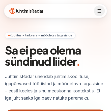
JuhtimisRadar
Koolitus + tarkvara + mõõdetav tagasiside
Sa ei pea olema
sündinud liider
.
JuhtimisRadar ühendab juhtimiskoolituse,
igapäevased tööriistad ja mõõdetava tagasiside
– eesti keeles ja sinu meeskonna kontekstis. Et
iga juht saaks iga päev natuke paremaks.