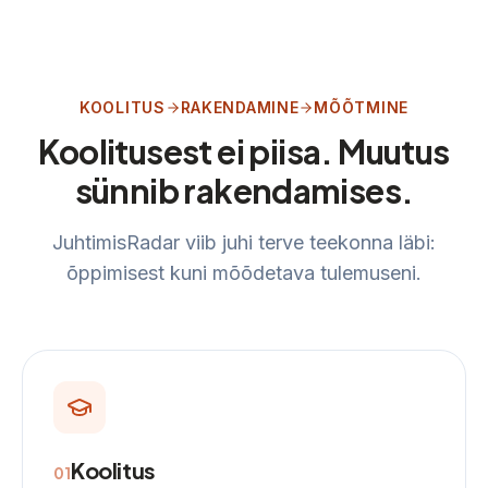
KOOLITUS
RAKENDAMINE
MÕÕTMINE
Koolitusest ei piisa. Muutus
sünnib rakendamises.
JuhtimisRadar viib juhi terve teekonna läbi:
õppimisest kuni mõõdetava tulemuseni.
Koolitus
0
1