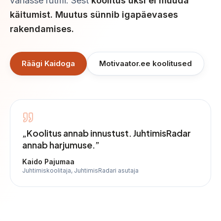
vanasse rütmi. Sest
koolitus üksi ei muuda
käitumist. Muutus sünnib igapäevases
rakendamises.
Räägi Kaidoga
Motivaator.ee koolitused
„Koolitus annab innustust. JuhtimisRadar
annab harjumuse.”
Kaido Pajumaa
Juhtimiskoolitaja, JuhtimisRadari asutaja