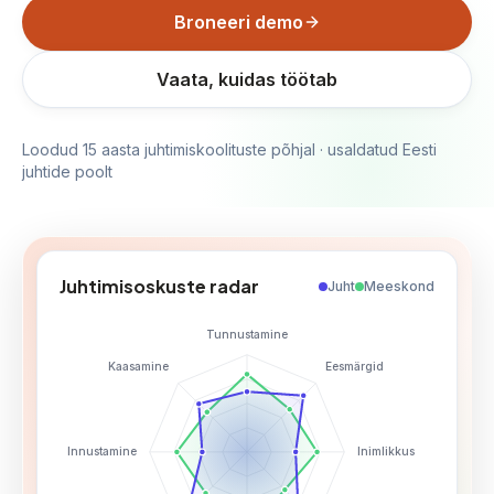
Broneeri demo
Vaata, kuidas töötab
Loodud
15
aasta juhtimiskoolituste põhjal · usaldatud Eesti
juhtide poolt
Juhtimisoskuste radar
Juht
Meeskond
Tunnustamine
Kaasamine
Eesmärgid
Innustamine
Inimlikkus