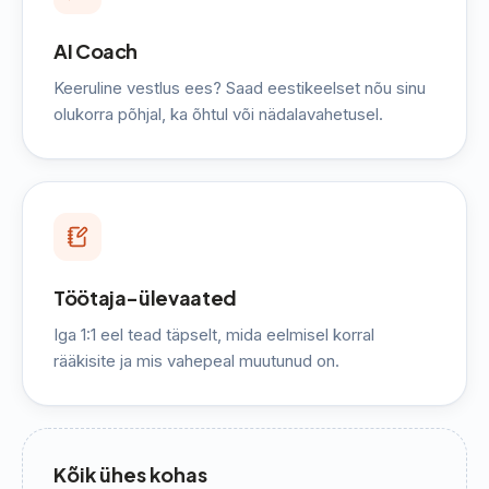
AI Coach
Keeruline vestlus ees? Saad eestikeelset nõu sinu
olukorra põhjal, ka õhtul või nädalavahetusel.
Töötaja-ülevaated
Iga 1:1 eel tead täpselt, mida eelmisel korral
rääkisite ja mis vahepeal muutunud on.
Kõik ühes kohas