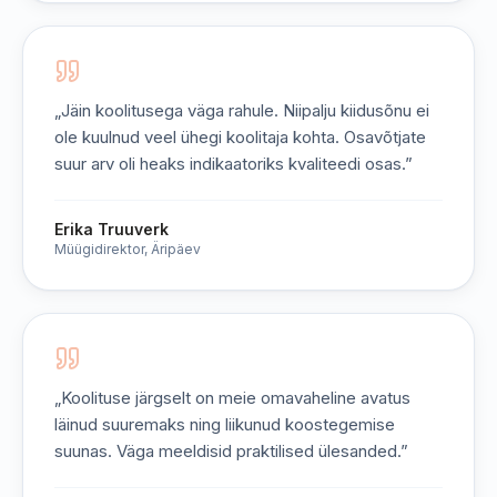
„
Jäin koolitusega väga rahule. Niipalju kiidusõnu ei
ole kuulnud veel ühegi koolitaja kohta. Osavõtjate
suur arv oli heaks indikaatoriks kvaliteedi osas.
”
Erika Truuverk
Müügidirektor, Äripäev
„
Koolituse järgselt on meie omavaheline avatus
läinud suuremaks ning liikunud koostegemise
suunas. Väga meeldisid praktilised ülesanded.
”