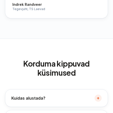
Indrek Randveer
Tegevjuht, TS Laevad
Korduma kippuvad
küsimused
+
Kuidas alustada?