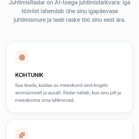
JuhtimisRadar on AI-toega juhtimistarkvara: iga
tööriist lahendab ühe sinu igapäevase
juhtimismure ja teeb raske töö sinu eest ära.
KOHTUNIK
Saa teada, kuidas su meeskond sind kogeb:
anonüümselt ja ausalt. Radar näitab, kus sinu pilt ja
meeskonna oma lahknevad.